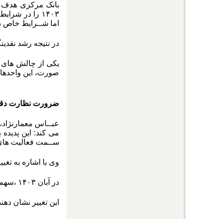
۱۴۰۳ را در ش
اما شــرایط خاص د
در نتیجه رشد نقدی
یکی از چالش های با
صورت، این واحدهای 
ضرورت نظارت دقیق 
عبــاس معمارنژاد، 
می کند: این پدیده
ســمت فعالیت های 
وی با اشاره به تغی
در آبان ۱۴۰۳ ،سهم پول به ۲۴.۳ درصد رســید که نسبت به ســال های گذشته افزایش داشته است.
این تغییر نشان دهن