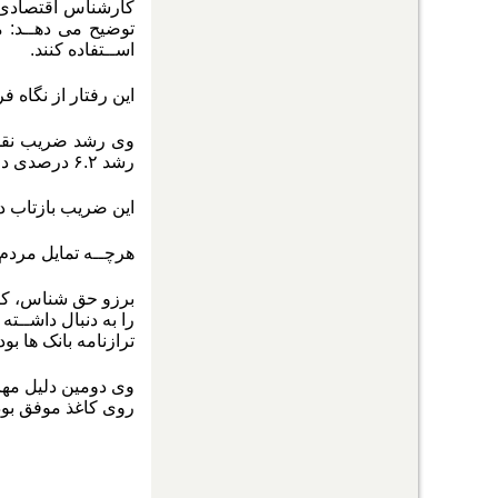
کارشناس اقتصادی ت
توضیح می دهــد: م
اســتفاده کنند.
این رفتار از نگاه 
رشد ۶.۲ درصدی داشته است.
این ضریب بازتاب د
هرچــه تمایل مردم
برزو حق شناس، کا
را به دنبال داشــت
ترازنامه بانک ها 
وی دومین دلیل مها
روی کاغذ موفق بو