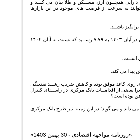
دارایی همچــون ارز، مســکن و طلا بیان می کنــد و
توانند به سرعت از فرصت های موجود در این بازارها
رانگیز باشــد.
وی رشد ضریب نقدینگی را فزاینده توصیف می کنــد و می گوید: ضریب فزاینده نقدینگی در آبان ۱۴۰۳ به ۷.۷۹ رســید که نسبت به آبان ۱۴۰۲
 اســت.
 پیدا می کند.
ی روی کاغذ موفق بوده و کاهش ضریب رشــد نقدینگی
را بعضی از اقدامــات بانک مرکزی در راســتای کنترل
وفق بوده است؟
 داند و می گوید: در این زمینه نیز طرح بانک مرکزی
«روزنامه مواجهه اقتصادی - 30 بهمن 1403»