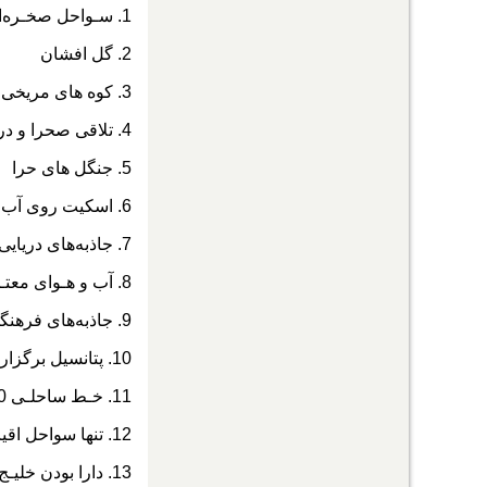
1. سـواحل صخـره‌ای، زیبـا و طـولانـی (15کیلومتر)
2. گل افشان
3. کوه های مریخی
4. تلاقی صحرا و دریا
5. جنگل های حرا
6. اسکیت روی آب
7
.
جاذبه‌های دریایی
8. آب و هـوای معتـدل و مونسون در تابستان (متوسط 23 درجه سالیانه)
9. جاذبه‌های فرهنگی، آداب و رسوم و توریسم غذایی
10. پتانسیل برگزاری ورزش‌های ساحلی
11. خـط ساحلـی 1500 کیـلومتـر از میـنـاب (آلکوه) تـا بندر گـوادر با بیش از 777 کیلومتر مربع
12. تنها سواحل اقیانوسی کشور
13. دارا بودن خلیـج و خورهای مناسبی برای ایجاد بندرها و فعالیت های اقتصادی.