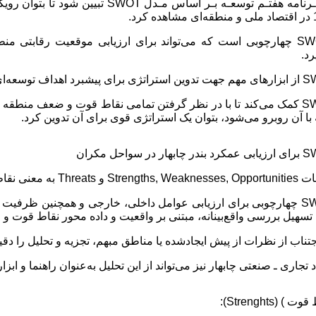
ـرنامه هفتـم توسعـه بـر اساس مـدل
SWOT
تبیین شود تا بتوان روی
SW
چهارچوبی است که می‌تواند برای ارزیابی موقعیت رقابتی منطق
رد.
S
از ابزارهای مهم جهت تدوین استراتژی برای پیشبرد اهداف توسعه‌
S
کمک می‌کند تا با در نظر گرفتن تمامی نقاط قوت و ضعف منطقه و 
با آن روبرو می‌شود، بتوان یک استراتژی قوی برای آن تدوین کرد.
S
برای ارزیابی عمکرد بندر چابهار در سواحل مکران
ات
Strengths, Weaknesses, Opportunities
و
Threats
به معنی نقا
S
چهارچوبی برای ارزیابی عوامل داخلی، خارجی و همچنین ظرفیت فعل
تسهیل بررسی واقع‌بینانه، مبتنی بر واقعیت و داده محور نقاط قو
اجتناب از نظرات از پیش ایجادشده یا مناطق مبهم، تجزیه و تحلیل را دقی
جاری ـ صنعتی چابهار نیز می‌تواند از این تحلیل به‌عنوان راهنما و ابزا
 قوت ) (
Strenghts
):