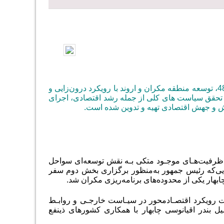
در قانون برنامه هفتم پیشرفت اقتصادی، اجتماعی و فرهنگی، بند الف جزء چهارم ماده 48، توسعه منطقه مکران و اروند با رویکرد درون‌زایی و
 و تحقق سیاست های کلی از جمله رشد اقتصادی، اجرای
زش و جهش اقتصادی تهیه و تدوین شده است.
ه ظرفیت‌هـای موجـود متکی بـه نقش توسعه‌ای سواحل
ی‌که رئیس جمهور به‌منظور برگزاری بخش دوم سفر
بهار یکی از محدوده‌های برنامه‌ریزی مکران شد.
ت رویکرد اقتصـادمحور در سیـاست خارجـی و روابـط
 بندر اقیانوسی چابهار با همکاری کشورهای ذینفع