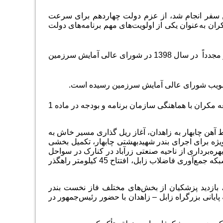
ستان‌وبلوچستان، که حدود 50 روز پس از نخستین سفر انجام شد، از عزم دولت چهاردهم برای سرعت
ن به‌عنوان یکی از اولویت‌های مهم برنامه‌های دولت
سند توسعه منطقه ساحلی مکران در سال 1397 در شورای عالی معماری و شهرسازی و مجدداً در سال 1398 در شورای عالی آمایش سرزمین
همچنین موضوع تدوین برنامه‌های اجرایی دستگاه‌ها در جهت عملیاتی‌کردن مفاد سند توسعه مکران با هماهنگی سازمان برنامه و بودجه در ماده 1
ختصاص 24 هزار میلیارد تومان برای خط ‌آهن چابهار به زاهدان، آغاز ریل گذاری مسیر خاش به
 رفع مشکل واردات از مرز میرجاوه تا پایان سال 1403، پیگیری ویژه برای اجرای بندر شهیدبهشتی چابهار، تکمیل بخشی
ر زابل- زاهدان، آغاز بهره‌برداری از ناحیه صنعتی زرآباد در کنارک در سواحل
مکران، احیای برخی واحدهای صنعتی در شهرک صنعتی کنارک، راه‌اندازی پروژه توسعه شبکه جمع‌آوری فاضلاب زابل، افتتاح 45 کیلومتر راهگذر
بازدید پزشکیان از بخش‌های مختلف فاز نخست بندر
ایانی بزرگراه زابل – زاهدان با حضور رئیس‌جمهور در