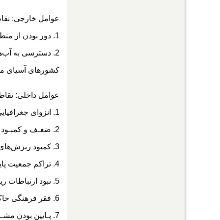
عوامل خارجی: نقا
1. دور بودن از منطقه پرتنش خلیج فارس
2. دسترسی به آب‌های آزاد از طریـق سواحل مکران و دستـرسی به بازار 450 میلیون نفری پاکستان، افغانستان و کشورهای آسیای میانه.
کشورهای آسیای میا
عوامل داخلی: نقا
1. انزوای جغرافیایی و دوری از مرکز
2. ضعـف و کمبـود در زیـرساخت‌هـای ریلـی و هوایی
3. کمبود ریزش‌های جوی و منابع آب
4. تراکم جمعیت پایین نسبت به متوسط کشوری
5. نبود ارتباطات ریلی
6. فقر فرهنگی حاکم بر جامعه
7. پـایین بودن مشـارکت مردم در بـرنامه‌ریزی‌هـای منطقه