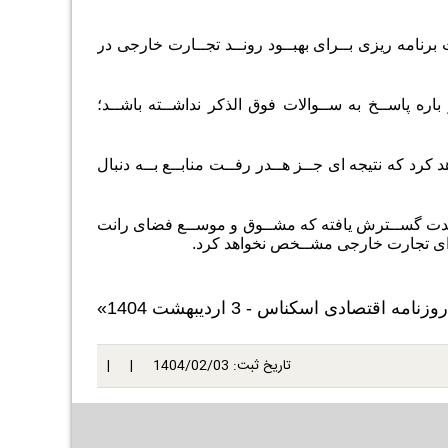
برنامه ریزی بــرای بهبــود رونــد تجــارت خارجی در
اره پاســخ به ســوالات فوق الذکر نداشــته باشــد؛
رد که نتیجه ای جــز هــدر رفــت منابــع بــه دنبال
ـدت گســترش یافته که مشــوق و موســع فضای رانت
رای تجارت خارجی مشــخص نخواهد کرد
.
تاریخ ثبت:
1404/02/03
| |