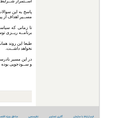
اســتمرار شــرای
پاسخ به این سوالات
مســیر اهداف از پی
تا زمانی که سیاسـ
برنامــه ریــزی تو
طبعا این روند همان
نخواهد داشــت.
در این مسیر نادرس
و ســودجویی بوده 
فرم ارتباط با سازمان
گالری تصاویر
نظرسنجی
مناطق ویژه اقتصا