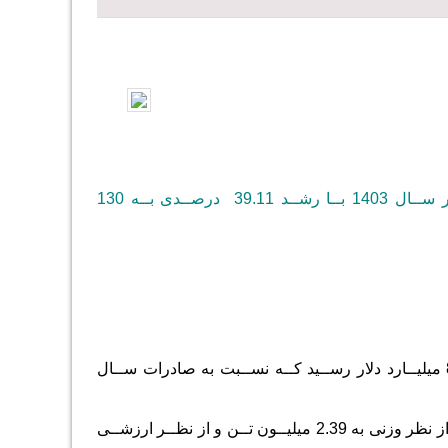
ــد 39.11
درصــدی بــه 130
طبــق ایــن گــزارش، ارزش صــادرات غیــر نفتــی بــا 9.151 میلیــون تــن بــه 8.57 میلیــارد دلار رســید کــه نســبت به صادرات ســال
علاوه بر این، واردات کشور در سال 1403 با رشد 22.8 درصد از نظر ارزشی و 1- درصد از نظر وزنی به 2.39 میلیــون تــن و از نظــر ارزشــی