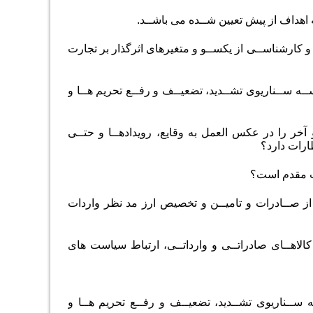
اهداف از پیش تعیین شــده می باشــد.
و کارشناســی از یکســو و متغیرهای اثرگذار بر تجارت
ـه ســناریوی تشــدید، تضعیــف و رفــع تحریم هــا و
 آخر را در عکس العمل به وقایع، رویدادهــا و حتــی
ظارات دارد؟
ت مقدم است؟
ل از صــادرات و تامیــن و تخصیص ارز مد نظر واردات
 کالاهــای صادراتــی و وارداتــی، ارتباط سیاست های
ســناریوی تشــدید، تضعیــف و رفــع تحریم هــا و