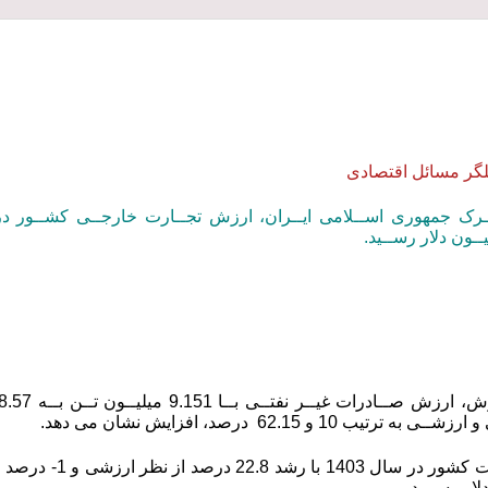
لگر مسائل اقتصادی
جمهوری اســلامی ایــران، ارزش تجــارت خارجــی کشــور در ســال 1403 بــا رش