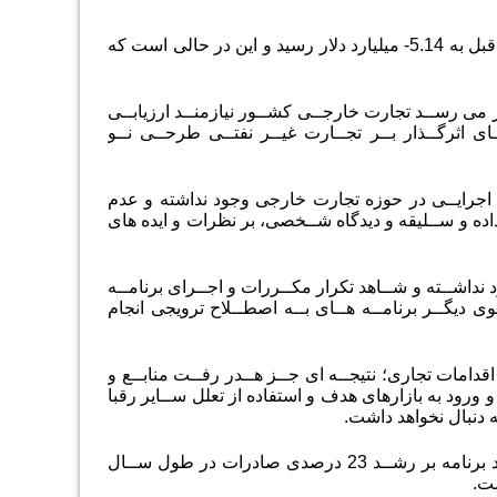
نکتــه مهــم دربــاره تــراز تجاری کشــور اینکه با رشــد 2.13 درصدی نســبت به ســال قبل به 5.14- میلیارد دلار رسید و این در حالی است که
بت به ســال قبل، به نظر می رســد تجارت خارجــی کشــور نیازمنــد ارزیابــی
 اثرگــذار بــر تجــارت غیــر نفتــی طرحــی نــو
 اجرایــی در حوزه تجارت خارجی وجود نداشته و عدم
ده و ســلیقه و دیدگاه شــخصی، بر نظرات و ایده های
جود نداشــته و شــاهد تکرار مکــررات و اجــرای برنامــه
ـوی دیگــر برنامــه هــای بــه اصطــلاح ترویجی انجام
قدامات تجاری؛ نتیجــه ای جــز هــدر رفــت منابــع و
رود به بازارهای هدف و استفاده از تعلل ســایر رقبا
 دنبال نخواهد داشت.
این در حالیست که یک سال از اجرای برنامه هفتم توســعه گذشــته و بــا وجــود تا کیــد برنامه بر رشــد 23 درصدی صادرات در طول ســال
ست.