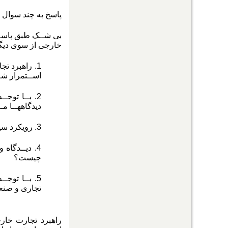
پاسخ به چند سوال ا
بی شــک طبق پاســخ
خارجی از سوی دیگر
1
.
راهبرد تجا
اســتمرار ش
2
.
بــا توجـ
دیدگاههــا م
3
.
رویکرد سی
4
.
دیــدگاه 
چیست؟
5
.
بــا توجـ
تجاری و صن
راهبرد تجارت خارج