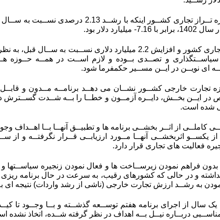
میلیارد دلار بود.
فارغ از رشد تراز تجاری کشور و افزایش 2.2 میلیارد دلاری نســ
سیاســتگذاری و تصــدی بــوده و لازم اســت در همــه حــوزه هــای
ــه ای نویــن در ایــن مســیر حکمفرما شود.
ه تجارت خارجی کشــور نشــان می دهــد برنامــه مــدون و قابــل
ر ایــن بخــش، دایــره آزمــون و خطــا را بــه شــدت گســترش دا
 شده است.
بــی کاملــی از اثــر بخشــی برنامه ها و تطبیــق آنهــا بــا اهــداف و
ز یکســو اثربخشــی آنهــا مــورد ارزیابــی قــرار نگرفتــه و از سـ
جیره فعالیت های تجاری قرار دارد.
ا بدون فراهم نمودن زیرســاخت ها و فعال نمودن زنجیره سیاســتها و ا
نداشته و در حالی که کشورهای رقیب، به سرعت در حال برنامه ریزی و و
ودن به رشــد ارزش تجارت خارجی (ناشی از رشد واردات) نتیجه ای به
ناســبی دربــاره نیــل بــه اهداف در نظر گرفته شــده، اتخاذ نشده ا