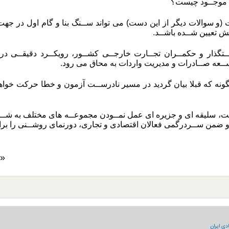
ط موجــود چیست؟
 (و سوالات دیگر از این دست) می تواند ســنگ بنا و گام اول در جهت 
ش تعیین شــده باشــد.
ـتگذار و حکمــران تجــارت خارجــی کشــور، رویکــرد دقیقــی در ب
ســعه صــادرات و مدیریت واردات به محاق می رود.
گونه که قبلا بیان گردید در مسیر نادرســت آزمون و خطا حرکت خواهد ک
ت، سلیقه ای و جزیره ای عمل نمــودن مجموعــه های مختلف به شـ
و ضمن ســردرگمی فعالان اقتصادی و تجاری، دورنمای روشــنی را ب
«روزنامه اقتصادی اسکناس - 3 اردیبهشت 1404»
دی ایران