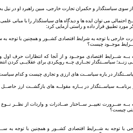
ز سوی سیاستگذار و حکمران تجارت خارجی، مبین راهبرد او در نیل به 
 احتمالی می توان ایده ها و دیدگاه های سیاستگذار را با مبانی علمی 
 مورد تطبیق قرار داده و راستی آزمایی کرد:
رت خارجی با توجه به شرایط اقتصادی کشــور و همچنین با توجه به سـ
ــرایط موجــود چیست؟
ـه بــه شــرایط اقتصادی موجــود و از آنجا که انتظارات حرف اول و
ــی زنــد؛ سیاســتگذار تجــاری چــه رویکردی برای عقلایــی کردن انت
اســتگذار در باره سیاســت های ارزی و تجاری چیست و کدام سیاس
و برنامــه سیاســتگذار در بــاره مقولــه های بازگشــت ارز حاصــ
ـه بــه ضــرورت تغییــر ســاختار صــادرات و واردات از نظــر نــوع
عتی چیست؟
ی با توجه به شــرایط اقتصادی کشــور و همچنین با توجه به ســه 