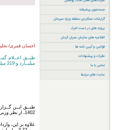
شرکت‌های فعال تحت پوشش
جستجوی پیشرفته
گزارشات عملکردی منطقه ویژه سیرجان
پروژه های در دست اجراء
اطلاعیه های سازمان عمران کرمان
احسان قمری/ تحلی
قوانین و آیین نامه ها
نظرات و پیشنهادات
طبــق اعــلام گمــرک 
میلیــارد و 219 میلیــون دلار رســید.
تماس با ما
سایت های مرتبط
1402، از نظر وزنی و ارزشــی به ترتیب 10 و 62.15 درصد، افزایش نشان می دهد.
بــه 3.72 میلیــارد دلار رســید.