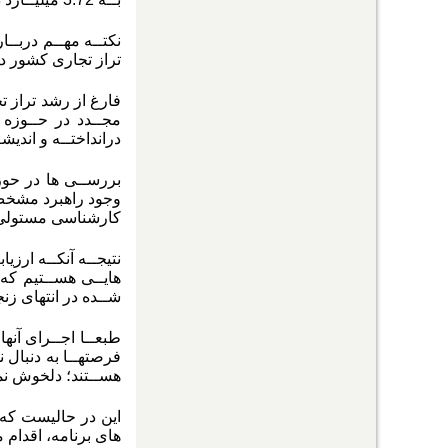
تراز تجاری کشور در سال 1402، برابر با 7.16- 
مجــدد در حــوزه 
درانداختــه و اندیش
بررســی ها در حوز
وجود راهبرد مشخص د
کارشناسی مستولی
نتیجــه آنکــه ارزیا
هایــی هســتیم که ا
شــده در انتهای زن
طبعــا اجــرای آنه
فرصتهــا به دنبال 
هســتند؛ دلخوش نم
های برنامه، اقدام م