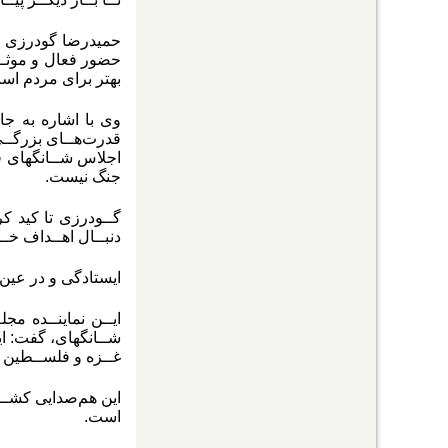
حمیدرضا گودرزی ،
حضور فعال و موثــر 
بهتر برای مردم اس
وی با اشاره به جا
قدرت‌هــای بزرگــی
اجلاس شــانگهای فر
جنگ نیست.
گــودرزی تا کید ک
دنبــال اهــداف خـ
ایستادگی و در عین 
ایــن نماینــده مج
شــانگهای، گفت: ای
غــزه و فلســطین ن
این هم‌صدایی کشــور
است.