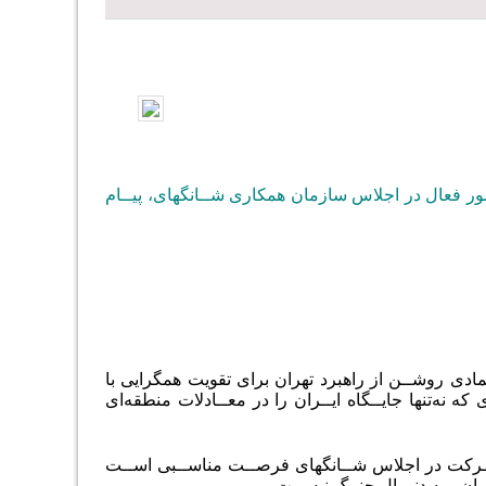
 حضور فعال در اجلاس سازمان همکاری شــانگهای، پیــام
ادی روشــن از راهبرد تهران برای تقویت همگرایی با
‌تنها جایــگاه ایــران را در معــادلات منطقه‌ای
شــرکت در اجلاس شــانگهای فرصــت مناســبی اســت
ران بــه دنبــال جنــگ نیســت.