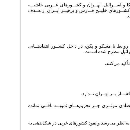
ـکا و اســرائیل، تهــران و کشــورهای عــربی حاشیــه
شــورهای خلیــج فــارس و پرهیــز ایــران از هــدف
.
ق روابط با مسکو و پکن، در داخل کشــور انتقادهــایی
أکید می‌کنند
.
ــار بــر تهــران نــدارد.
ادی موثــری جــز تحریم‌هــای ثانویــه باقــی نمانده
به نظر می‌رسد و نفوذ کشورهای غربی در شکل‌دهی به