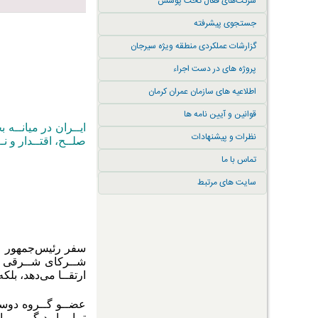
شرکت‌های فعال تحت پوشش
جستجوی پیشرفته
گزارشات عملکردی منطقه ویژه سیرجان
پروژه های در دست اجراء
اطلاعیه های سازمان عمران کرمان
قوانین و آیین نامه ها
ایــران در میانــه
نظرات و پیشنهادات
صلــح، اقتــدار و نـ
تماس با ما
سایت های مرتبط
سفر رئیس‌جمهور مس
شــرکای شــرقی و 
ارتقــا می‌دهد، بلک
عضــو گــروه دوسـ
تــا بــار دیگــر پ