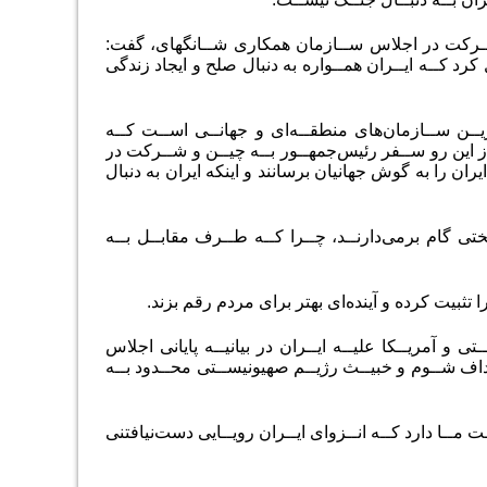
ــرکت در اجلاس ســازمان همکاری شــانگهای، گفت:
ل کرد کــه ایــران همــواره به دنبال صلح و ایجاد زندگی
ــن ســازمان‌های منطقــه‌ای و جهانــی اســت کــه
 این رو ســفر رئیس‌جمهــور بــه چیــن و شــرکت در
ان را به گوش جهانیان برسانند و اینکه ایران به دنبال
ی گام برمی‌دارنــد، چــرا کــه طــرف مقابــل بــه
تثبیت کرده و آینده‌ای بهتر برای مردم رقم بزند.
 و آمریــکا علیــه ایــران در بیانیــه پایانی اجلاس
داف شــوم و خبیــث رژیــم صهیونیســتی محــدود بــه
مــا دارد کــه انــزوای ایــران رویــایی دست‌نیافتنی