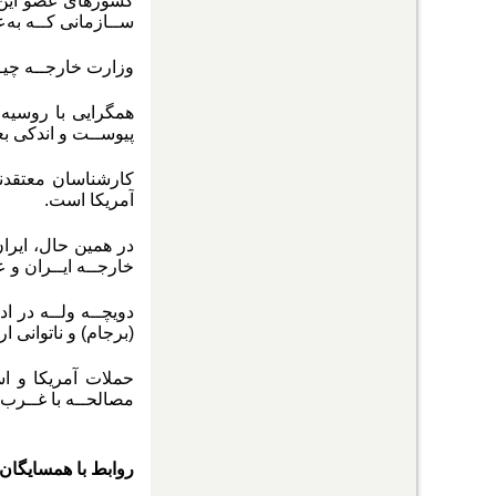
ســازمانی کــه به‌ع
وزارت خارجــه چیــ
همگرایی با روسیه 
پیوســت و اندکی بع
کارشناسان معتقدند 
آمریکا است.
در همین حال، ایران
خارجــه ایــران و 
دویچــه ولــه در ا
(برجام) و ناتوانی 
حملات آمریکا و اس
مصالحــه با غــرب 
روابط با همسایگان