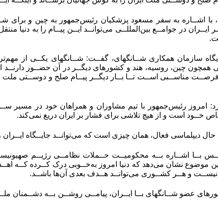
 با اشــاره به سفر مسعود پزشکیان رئیس‌جمهور به چین و برای ش
ایــران در جوامــع بین‌المللــی می‌توانــد ایــن پیــام را به دنیا منتق
ت.
یگاه سازمان همکاری شــانگهای، گفــت: شــانگهای یکــی از مهم‌تری
 همچون چین، روسیه، هند و کشورهای دیگــر در آن حضــور دارنــد از
صــت مناســبی اســت تــا بــار دیگــر پیــام صلح و دوســتی ملت ایر
رد: امروز رئیس‌جمهور با تیم مشاوران و همراهان خود در مسیر ســخت
ـاص خــود است و از هیچ تلاشی برای فشار بر ایران دریغ نمی‌کند.
حال دیپلماسی فعال، همان چیزی است که می‌توانــد جایــگاه ایــران را 
لــس بــا اشــاره بــه محکومیــت حــملات نظامــی رژیــم صهیونیســتی
ن موضوع نشان می‌دهد که دنیا امروز به‌خــوبی درک کــرده کــه اهــ
یســت و هــر کشــوری می‌توانــد هــدف بعدی آن‌ها باشــد.
های عضو شــانگهای بــا ایــران، پیامــی روشــن بــه دشــمنان ملــت 