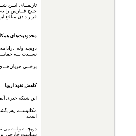
تارنمــای ایــن شـ
خلیج فــارس را به 
قرار دادن منافع ا
محدودیت‌های همکار
دویچه وله درادامه 
نســبت بــه حمایــت
برخــی جریان‌هــای 
کاهش نفوذ اروپا
این شبکه خبری آلمان
مکانیســم پس‌گش
است.
دویچــه ولــه می ن
سیاست خارجی این 