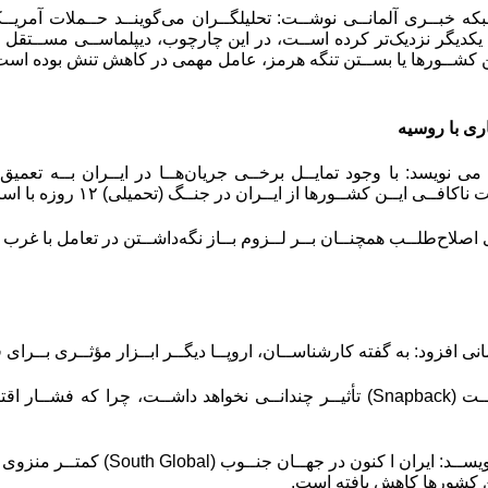
ـبکه خبــری آلمانــی نوشــت: تحلیلگــران می‌گوینــد حــملات آمریـ
یکدیگر نزدیک‌تر کرده اســت، در این چارچوب، دیپلماســی مســتقل ک
ین کشــورها یا بســتن تنگه هرمز، عامل مهمی در کاهش تنش بوده است
ی با روسیه
می نویسد: با وجود تمایــل برخــی جریان‌هــا در ایــران بــه تعمی
 ناکافــی ایــن کشــورها از ایــران در جنــگ
)
تحمیلی) ۱۲ روزه با اسرائیل مطرح شده اســت.
اصلاح‌طلــب همچنــان بــر لــزوم بــاز نگه‌داشــتن در تعامل با غرب ت
ی افزود: به گفته کارشناســان، اروپــا دیگــر ابــزار مؤثــری بــرای فش
ــت
(Snapback)
تأثیــر چندانــی نخواهد داشــت، چرا که فشــار اقتص
ویســد: ایران ا کنون در جهــان جنــوب
(South Global)
کمتــر منزوی 
کشورها کاهش یافته است
.