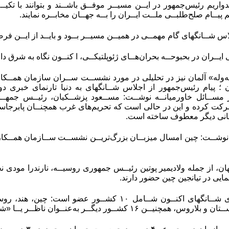
واریم رئیس‌جمهور در ایــن مسیــر موفــق باشــند و بتوانند با تکیـ
م پیــام صلح‌طلبــی ملــت ایــران را بــه جهــان مخابــره نمایند.
س شــانگهای گام مهمــی در همیــن مسیــر بــود و بایــد از ایــن فرص
یــران در بحبوحــه بحران‌هــای ژئوپلتیکــی، ا کنــون نگاه به شرق دار
وله» آلمان نیز در تحلیلی در مورد نشســت ســران سازمان همــکار
ن ؛ پیام رئیس‌جمهور از اجلاس شــانگهای به دنیا تارنمای خبری 
 مســائل خاورمیانــه نوشــت: مســعود پزشــکیان، رئیــس‌ جمهـ
ت کرده و این در حالی است که تحریم‌های غرب همچنــان پابرجاســت 
هانی دیگر معطوف ساخته است.
ی نوشــت: چین امسال میزبــان بزرگ‌تریــن نشســت ســازمان همــکا
 رهبر جهان، از جمله ولادیمیر پوتین رئیــس جمهوری روسیــه، نارندرا مو
مایی در تیانجین چین حضور دارند.
ســازمان همــکاری شــانگهای اکنــون شــامل ۱۰ کشــو
یگــر به‌عنــوان ناظــر یــا «شــریک گفت‌وگــو» با این سازمان در ارتباط هستند.