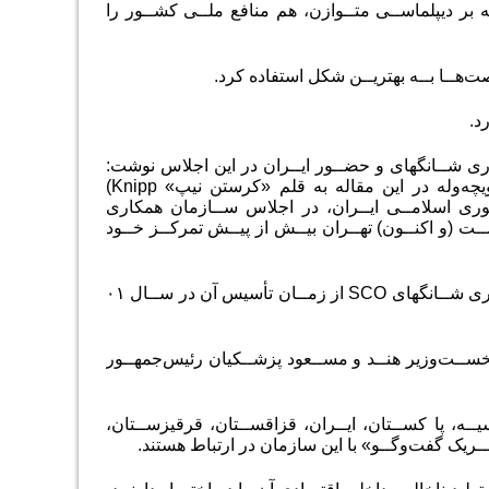
ـه بر دیپلماســی متــوازن، هم منافع ملــی کشــور را
ت‌هــا بــه بهتریــن شکل استفاده کرد.
د.
ی شــانگهای و حضــور ایــران در این اجلاس نوشت:
دویچه‌وله در این مقاله به قلم «کرستن نیپ»
(Knipp
ـوری اسلامــی ایــران، در اجلاس ســازمان همکاری
(و اکنــون) تهــران بیــش از پیــش تمرکــز خــود
ری شــانگهای
SCO
از زمــان تأسیس آن در ســال ۰۱
دی نخســت‌وزیر هنــد و مســعود پزشــکیان رئیس‌جمهــور
ر عضو است: چین، هند، روسیــه، پا کســتان، ایــران، قزاقســتان، قرقیزســتان،