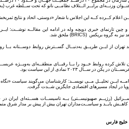
کشورهای عضو این س
نــوان وزنــه‌ای برابــر ائــتلاف نظامــی ناتو که تحت ســلطه غرب (
ن اعلام کــرده کــه این اجلاس با شعار «دوستی، اتحاد و نتایج ثمربخ
و چین تارنمای خبری دویچه وله در ادامه این مقالــه نوشــت: ایــ
د نیز به گروه بریکس
(BRICS)
ملحق شد.
تهران از ایــن طریــق به‌دنبــال گســترش روابط دوســتانه بــا رو
 تلاش کرده روابط خــود را بــا رقبــای منطقــه‌ای به‌ویــژه عربســت
عربســتان در پکن در ســال
۳
۰۲
۲
نمادی از این سیاست بود.
دامــه ایــن تحلیــل مــی نویســد: کارشناسان می‌گویند سیاست «نگا
اروپا در ایجاد مسیرهای اقتصادی جایگزین شــدت گرفت.
ــرائیل
)
رژیــم صهیونیســتی) بــه تاسیســات هســته‌ای ایران در خ
کاهــش یابــد و سیاســت‌مداران تهران بیش از پیش بر مدار شرق متم
 خلیج فارس