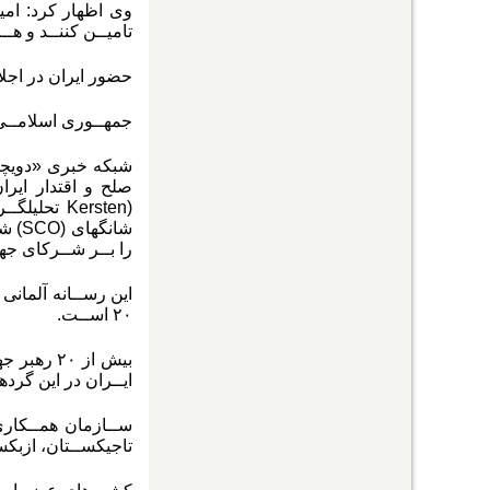
وی اظهار کرد: امید
تامیــن کننــد و هــ
حضور ایران در اجلا
جمهــوری اسلامــی ا
شبکه خبری «دویچه‌
صلح و اقتدار ایرا
Kersten)
تحلیلگــر
شانگهای
(SCO)
شرک
را بــر شــرکای ج
این رســانه آلمان
۲۰ اســت.
بیش از ۲۰
ایــران در این گرده
تاجیکســتان، ازبکســتان و بلاروس، همچنیــن ۱۶ کشــور د