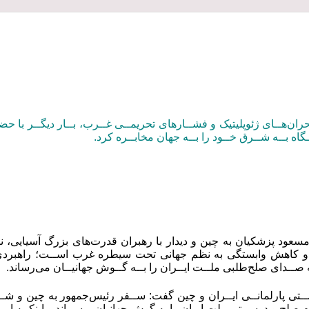
 بحران‌هــای ژئوپلیتیک و فشــارهای تحریمــی غــرب، بــار دیگــر با
ـگاه بــه شــرق خــود را بــه جهان مخابــره کرد.
عود پزشکیان به چین و دیدار با رهبران قدرت‌های بزرگ آسیایی، نم
کاهش وابستگی به نظم جهانی تحت سیطره غرب اســت؛ راهبردی که نه
ه صــدای صلح‌طلبی ملــت ایــران را بــه گــوش جهانیــان می‌رساند.
ـتی پارلمانــی ایــران و چین گفت: ســفر رئیس‌جمهور به چین و 
یــام صلح و دوســتی ملت ایران را به گوش جهانیان برســاند و اینکــه ایــ