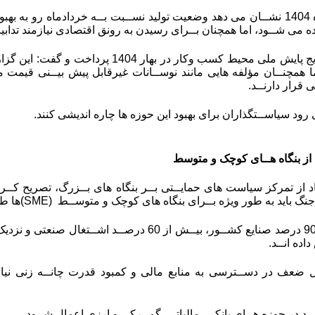
گــزارش تیرمــاه 1404 نشــان می دهد وضعیت تولید نســبت بــه خردادماه ر
ه می شــود، اما همچنان بــرای رسیدن به رونق اقتصادی نیازمند تدابی
وی همچنین به نتایج پایش ملی محیط کسب و
 همچنــان مؤلفه هایی مانند نوســانات غیرقابل پیش بیــنی قیمت مــ
قرار دارنــد.
ی رود سیاســتگذاران برای بهبود این حوزه ها چاره اندیشی کنند.
ز بنگاه هــای کوچک و متوسط
اد از تمرکز سیاست های حمایــتی بــر بنگاه های بــزرگ، تصریح کــرد
نگ باید به طور ویژه بــرای بنگاه های کوچک و متوســط
(SME)
ها ط
اده انــد.
ـل ضعف در دســترسی به منابع مالی و کمبود قدرت چانــه زنی نیا
یــد در حوزه هــای بانکی، مالیاتی، گمــرکی و ارزی اعمال شــود.