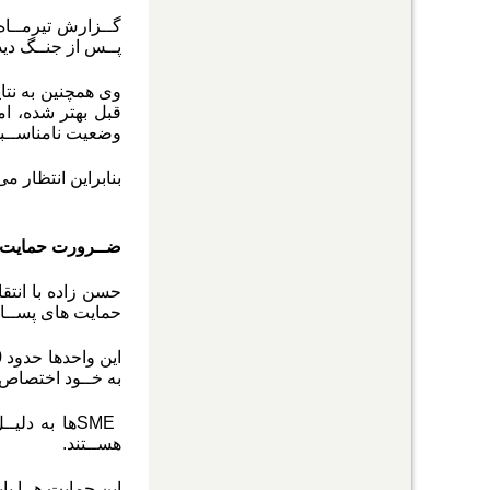
پــس از جنــگ دید
قبل بهتر شده، اما
وضعیت نامناســبی 
بنابراین انتظار م
ضــرورت حمایت ا
حسن زاده با انتق
حمایت های پســاج
به خــود اختصاص د
SME
ها به دلیـ
هســتند.
این حمایت هــا با