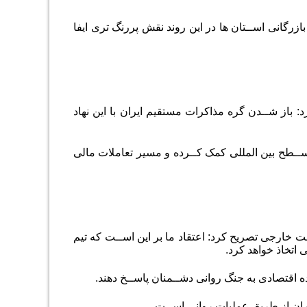
 بازرگانی اســتان ها در این روند نقش پررنگ تری ایفا
د: باز شــدن گره مذاکرات مستقیم ایران با این نهاد
ــطح بین المللی کمک کــرده و مسیر تعاملات مالی
ست خارجی تصریح کرد: اعتقاد ما بر این اســت که تیم
اتخاذ خواهد کرد.
نده اقتصادی به جنگ روانی دشــمنان پاســخ دهند.
ران از طریق عملیات روانی اســت.