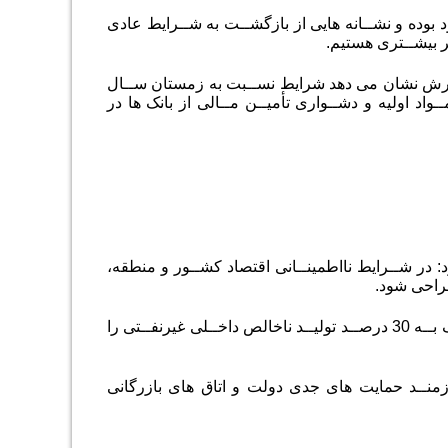
و به بهبود بوده و نشــانه هایی از بازگشــت به شــرایط عادی
ر بیشــتری هستیم.
کار در بهار 1404 پرداخت و گفت: این گزارش نشان می دهد شرایط نســبت به زمستان ســال
واد اولیه و دشــواری تأمیــن مــالی از بانک ها در
: در شــرایط نااطمینــانی اقتصاد کشــور و منطقه،
راحی شود.
این واحدها حدود 90 درصد صنایع کشــور، بیــش از 60 درصــد اشــتغال صنعتی و نزدیک بــه 30 درصــد تولیــد ناخالص داخــلی غیرنفــتی را
زمنــد حمایت های جدی دولت و اتاق های بازرگانی