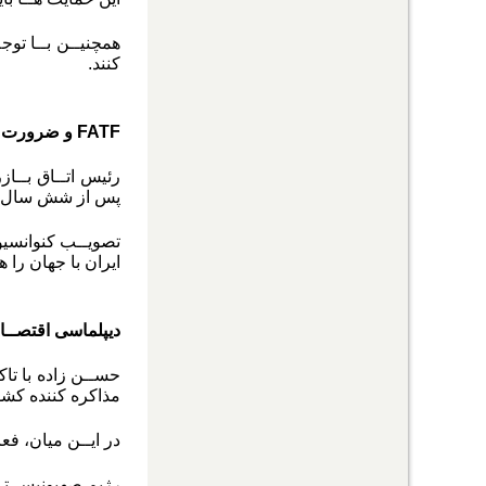
همچنیــن بــا توج
کنند.
FATF
و ضرورت 
رئیس اتــاق بــاز
پس از شش سال یک 
تصویــب کنوانسیو
ایران با جهان را ه
دیپلماسی اقتصــاد
حســن زاده با تاک
مذاکره کننده کشو
در ایــن میان، فع
رژیم صهیونیســتی