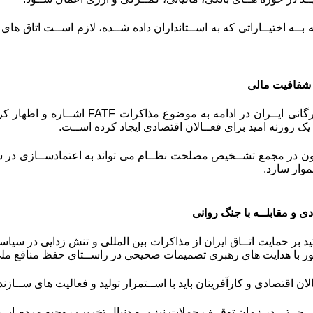
ه بــه اختیــاراتی که به اســتانداران داده شــده، لازم اســت اتاق های
شفافیت مالی
رگانی ایــران در ادامه به موضوع مذاکرات
FATF
اشــاره و اظهار کر
روزنه امید برای فعــالان اقتصادی ایجاد کرده اســت.
ن در مجمع تشــخیص مصلحت نظــام می تواند به اعتمادســازی در س
موار سازد.
ی و مقابلــه با جنگ روانی
ید بر حمایت اتــاق ایران از مذاکرات بین المللی و تنش زدایی در سیا
ر با هدایت های رهبری تصمیمات صحیحی در راســتای حفظ منافع ملی 
الان اقتصادی و کارآفرینان باید با اســتمرار تولید و فعالیت های ســاز
 حــتی در زمان توقــف حملات نیز بــه دنبال تخریب روحیه مردم ایــ