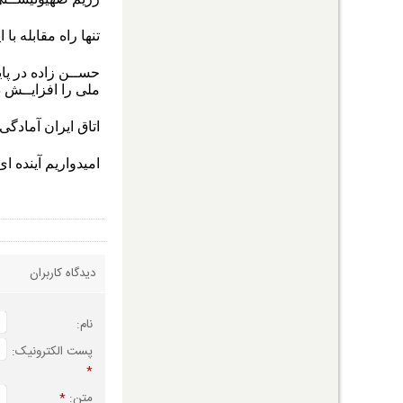
تنها راه مقابله ب
حســن زاده در پا
ملی را افزایــش د
اتاق ایران آمادگی
امیدواریم آینده 
دیدگاه کاربران
نام:
پست الکترونیک:
*
متن:
*