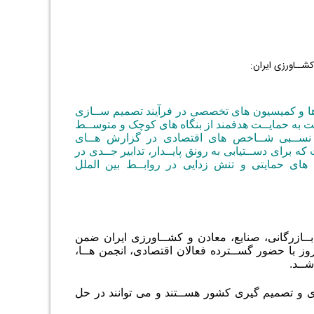
کشــاورزی ایران:
ها و کمیسیون های تخصصی در فرآیند تصمیم ســازی
لت به حمایــت هدفمند از بنگاه های کوچک و متوســط
 نســبی شــاخص های اقتصادی در گزارش هــای
ه برای دســتیابی به رونق پایــدار، تدابیر جــدی در
 های حمایتی و تنش زدایی در روابــط بین الملل
بــازرگانی، صنایع، معادن و کشــاورزی ایران ضمن
زار شــد، اظهار کرد: این روز با حضور گســترده فعالان اقتصادی، انجمن هــا،
ــد.
ی و تصمیم گیری کشور هســتند و می توانند در حل