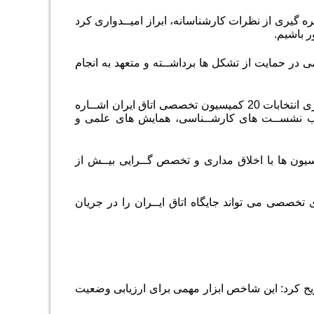
هره گیری از نظرات کارشناسانه، ابراز امیــدواری کرد
 باشیم.
همی در حمایت از تشکل ها برداشــته و متعهد به انجام
کمیسیون هــای تخصــصی؛ بــازوی مشورتی اتاق ایران حســن زاده در ادامه به برگزاری انتخابات 20 کمیسیون تخصصی اتاق ایران اشــاره
لب نشســت های کارشــناسی، همایش های علمی و
میسیون ها با اخلاق مداری و تخصص گــرایی بیــش از
 تخصصی می تواند جایگاه اتاق ایــران را در جریان
یح کرد: این شاخص ابزار مهمی برای ارزیابی وضعیت