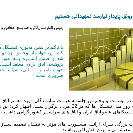
رونق پایدار نیازمند تمهیداتی هستیم
رئیس اتاق بــازرگانی، صنایــع، معادن و 
با تاکید بر نقش محوری تشــکل 
کشــور، خواستار توجه ویــژه دو
شد و ضمن اشــاره بــه بهبود
پژوهشی اتاق ایران، معتقد اســت ک
حوزه تامیــن مــالی، سیاســت
ضروری است.
 بیســت و پنجمیــن جلســه هیــأت نماینــدگان دوره دهــم اتاق 
اشــاره به اهمیت روز ملی تشــکل ها که در 22 مرداد برگ
ـندیکاهای عضو اتاق ایران و اتاق های سراســر کشور گرامی داشــته ش
 بزرگی بــرای ارائــه مشــورت های مؤثر به نظــام تصمیم ســاز
معیشــتی مــردم نقش آفرین باشند.