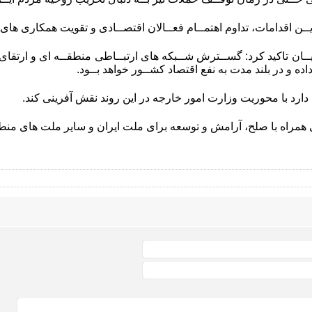
ا ایــن اقدامات، تداوم اهتمــام فعــالان اقتصــادی و تقویت همکاری ه
یــان تاکید کرد: گســترش شــبکه های ارتبــاطی منطقــه ای و ارتق
اده و در بلند مدت به نفع اقتصاد کشــور خواهد بــود.
 دارد با محوریت وزارت امور خارجه در این روند نقش آفرینی کند.
ای همراه با صلح، آرامش و توسعه برای ملت ایران و سایر ملت های من