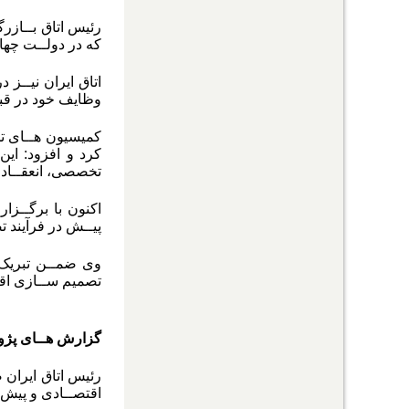
رئیس اتاق بــازرگ
که در دولــت چه
اتاق ایران نیــز 
وظایف خود در قبا
کرد و افزود: ا
تخصصی، انعقــاد ت
اکنون با برگــزا
پیــش در فرآیند 
وی ضمــن تبریک ب
تصمیم ســازی اقت
گزارش هــای پژو
رئیس اتاق ایران 
اقتصــادی و پیش 