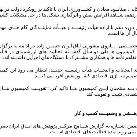
انی، صنایــع، معادن و کشــاورزی ایران با تاکید بر رویکرد دولت در ب
اردهم، شــاهد افزایش نقش و اثرگذاری تشکل ها در حل مشکلات کشور
در دوره دهم با اراده هیأت رئیســه و هیــأت نماینــدگان گام هــای م
ل آن ها است.
ین کمیسیون ها طی دو سال گذشــته فعالیت های ارزشمندی در قا
فاهم نامه ها و همکاری مشــترک با دستگاه های اجرایی داشــته اند.
ری انتخابات و انتخــاب هیأت رئیســه جدیــد، انتظار می رود این ک
تصمیم ســازی اقتصادی کشــور نقش آفریــنی کننــد.
ــه منتخبان ایــن کمیسیون هــا تاکید کرد: تقویــت کمیسیون هــای
صادی تثبیت و تقویت کند.
هــشی و وضعیــت کسب و کار
ضمن اشــاره به گزارش شــامخ مرکــز پژوهش های اتــاق ایران تصر
بینی روند آینده فعالیت های اقتصادی اســت.