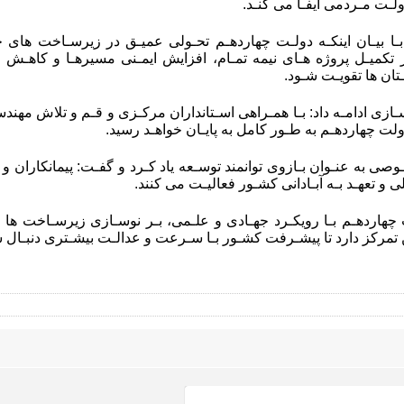
لـت مـردمی ایفـا می کنـد.
ـا بیـان اینکـه دولـت چهاردهـم تحـولی عمیـق در زیرسـاخت های ح
 تکمیـل پروژه هـای نیمه تمـام، افزایش ایمـنی مسیرهـا و کاهـش
تان ها تقویـت شـود.
ـازی ادامـه داد: بـا همـراهی اسـتانداران مرکـزی و قـم و تلاش م
دولت چهاردهـم به طـور کامل به پایـان خواهـد رسید.
ی به عنـوان بـازوی توانمند توسـعه یاد کـرد و گفـت: پیمانکاران و م
 و تعهـد بـه آبـادانی کشـور فعالیـت می کنند.
هاردهـم بـا رویکـرد جهـادی و علـمی، بـر نوسـازی زیرسـاخت ها حم
 تمرکز دارد تا پیشـرفت کشـور بـا سـرعت و عدالـت بیشـتری دنبـال 