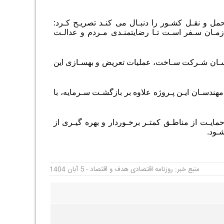
مل و نقـل کشـور را دنبـال می کنـد تصریـح کـرد:
 زمـان سـفر اسـت تـا رضایتمنـدی مـردم و عدالـت
هندسـان شـرکت سـاخت، عملیات تعریض و بهسـازی این
هندسـان ایـن پـروژه علاوه بر بازگشـت سـرمایه، با
ایـت از مناطـق کمتـر برخـوردار و بهره گیـری از
شـود
.
منبع خبر: روزنامه اقتصادی هدف و اقتصاد - 5 آبان 1404