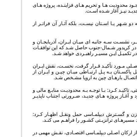
ـود محدودیت هـا و تحریم هـای فزاینـده، پروژه هـای
یـد نیـز آغاز شـده اسـت.
 دو شـهر یـا اسـتان نیسـت، بلکه آثـار آن فراتـر از
ر، نشسـت سـه جانبه ای میـان ایـران، آذربایجـان و
ر در کریدور شـمال-جنوب حاصل شـد که این توافقـات
ر تکمیـل ایـن مسیـر راهبـردی خواهد شـد.
صـلی مـورد تأکیـد قـرار گرفت، نخسـت، نقش ایـران
 پاکسـتان بـه پـل ارتبـاطی میـان چیـن و ایـران از
تصـال بارهـای چین به اروپا مشـخص شـد.
کیـد کـرد: بـا توجـه بـه محدودیـت منابـع مالی و
غـاز پروژه هـای جدیـد، ضـرورتی اجتناب ناپذیـر
وازن و گسـترش دیپلمـاسی حمل ونقـل اظهـار کـرد:
د مسیرهـای ترانزیـتی کشـور را فراهـم می کنـد.
 از ارکان اصـلی دیپلمـاسی اقتصـادی، نقـش مهمی در