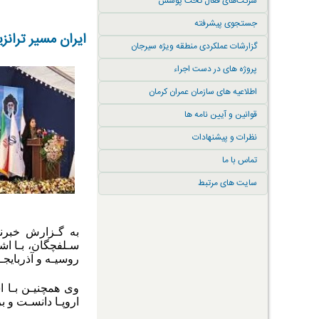
شرکت‌های فعال تحت پوشش
جستجوی پیشرفته
ایران مسیر ترانزی
گزارشات عملکردی منطقه ویژه سیرجان
پروژه های در دست اجراء
اطلاعیه های سازمان عمران کرمان
قوانین و آیین نامه ها
نظرات و پیشنهادات
تماس با ما
سایت های مرتبط
به گـزارش خبرنگ
سـلفچگان، بـا اشـ
روسیـه و آذربایجـ
وی همچنیـن بـا ا
اروپـا دانسـت و