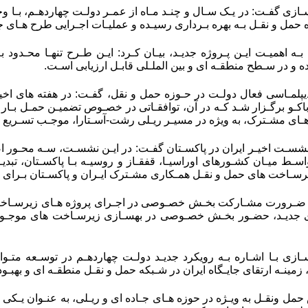
ازی گفـت: در یـک سـال و چنـد مـاه از عمـر دولـت چهاردهـم، بـا وج
 حمل و نقـل بـه بهره بـرداری رسیـده و عملیـات اجـرایی طرح هـای جد
بـه اهمیـت ایـن پـروژه جدیـد، بیـان کـرد: ایـن طـرح تنهـا محـدود به
ه و در سـطح منطقـه ای و بین الملـلی قابـل ارزیابی اسـت.
دیپلمـاسی فعال دولـت در حـوزه حمل و نقل، گفـت: در هفته های اخیـ
اکـو برگـزار شـد کـه در آن، توافقـاتی در خصـوص تضمیـن حمـل بـا
دهـای مشـترک، به ویژه در مسیـر ریـلی رشت-آسـتارا، موجـب تسـریع د
 نشسـت اخیـر ایران در پاکسـتان گفـت: در ایـن نشسـت، سـه محـور ا
سـط میـان کشـورهای اوراسیـا، قفقـاز و روسیـه بـا پاکسـتان، تبدیـل
سـاخت های حمل و نقـل همـکاری مشـترک ایـران و پاکسـتان بـرای ا
ه ضـرورت مشـارکت بخـش خصـوصی در اجـرای پروژه هـای زیرسـاختی، تا
ی جدیـد، حضـور بخـش خصـوصی در بهسـازی زیرسـاخت های موجـود و آ
ازی بـا اشـاره بـه رویکرد جدیـد دولـت چهاردهـم در توسـعه متـ
زمینـه ارتقای جایـگاه ایران در شـبکه حمل و نقـل منطقـه ای و بهبـو
حمل ونقـل به ویـژه در حوزه هـای جـاده ای و ریـلی، به عنـوان یـکی