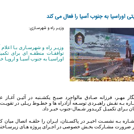
تی اوراسیا به جنوب آسیا را فعال می کند
وزیـر راه و شهرسـازی:
وزیـر راه و شهرسـازی بـا اعلام آ
توافقـات منطقـه ای برای تکمی
اوراسیـا به جنوب آسیـا و اروپـا خبـ
ار مهـر، فرزانه صـادق مالواجرد صبـح یکشـنبه در آئیـن آغـاز عم
اره بـه نقـش راهبـردی توسـعه آزادراه ها و خطـوط ریـلی در تقویـت 
ان بـرای تکمیـل کریـدور شـمال-جنوب خبـر داد.
شـاره بـه نشسـت اخیـر در پاکسـتان، ایـران را حلقـه اتصال میان کش
 بر ضرورت مشـارکت بخـش خصوصی در اجـرای پروژه هـای زیرسـاختی ت