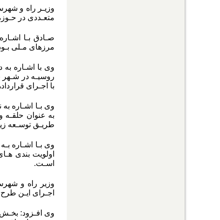
وزیـر راه و شهرسـ
متعـددی در حـوزه
صـادق بـا اشـاره 
مرزهای مـلی بـود
وی با اشـاره به 
روسیـه در شـهر ب
با اجـرای قراردا
وی بـا اشـاره به
به عنوان حلقـه وا
طریـق توسـعه زیر
وی بـا اشـاره بـ
اولویت بندی هـا
اسـت.
وزیر راه و شهرسـ
اجـرای ایـن طرح، 
وی افـزود: بخـش 