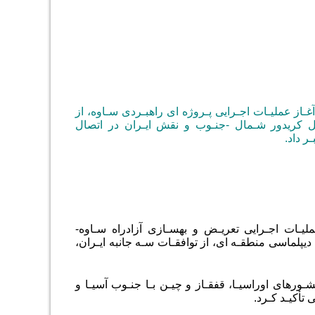
غـاز عملیـات اجـرایی پـروژه ای راهبـردی سـاوه، از
ل کریدور شـمال
-
جنـوب و نقش ایـران در اتصال
ر داد.
لیـات اجـرایی تعریـض و بهسـازی آزادراه سـاوه-
دیپلماسی منطقـه ای، از توافقـات سـه جانبه ایـران،
ـورهای اوراسیـا، قفقـاز و چیـن بـا جنـوب آسیـا و
أکیـد کـرد.