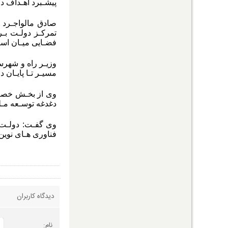
پیشـبرد اهـداف دو
صادق مالواجـرد ب
تمرکـز دولـت بـر
فضـایی میـان اسـ
وزیـر راه و شهرس
مسیـر تـا پایـان 
وی از بخـش خصـوص
دغدغه توسـعه مـلی
وی گفـت: دولـت چ
فناوری هـای نوین
دیدگاه کاربران
نام: