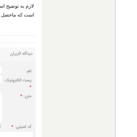
است که ماحصل این جلسات تصویب نزدیک به 400 
دیدگاه کاربران
نام:
پست الکترونیک:
*
متن:
*
کد امنیتی:
*
ک