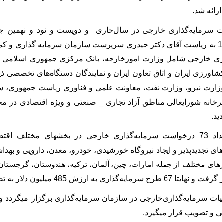
رائه شد.
ت سرمایه‌گذاری خارجی در سال‌جاری و دویست و نود و نهمین جل
مورخ 1404/08/28 به ریاست آقای دکتر حیدری سرپرست سازمان سرمایه‌ گذاری
ری خارجی شامل وزارت امورخارجه، بانک مرکزی جمهوری اسلامی ایرا
شاورزی ایران و اتاق تعاون ایران و نمایندگان دستگاه‌های تخصصی 
زارت نیرو، وزارت نفت، معاونت علمی و فناوری ریاست جمهوری، سا
یرخانه شورایعالی مناطق آزاد تجاری _ صنعتی و ویژه اقتصادی در محل
د.
در این جلسه تعداد 73 درخواست سرمایه‌­گذاری خارجی در بخش­های مخت
 های تجدیدپذیر و ایجاد نیروگاه خورشیدی، خودرو، معدن، دارویی و بهد
ای مختلف از جمله امارات، چین، آلمان، ترکیه، هندوستان، گرجستان، 
48 میلیون دلار به تصویب هیات سرمایه‌گذاری خارجی رسید.
ت سرمایه‌­گذاری‌خارجی در سازمان سرمایه­‌گذاری برگزار می­گردد 
 و تصویب قرار می­گیرد.