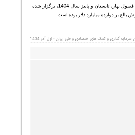
لازم به توضیح است که از ابتدای سال جاری، نه جلسه هیات سرمایه‌­گذاری خارجی در فصول بهار، تابستان و پاییز سال 1404، برگزار شده
رمایه گذاری و کمک های اقتصادی و فنی ایران - اول آذر 1404