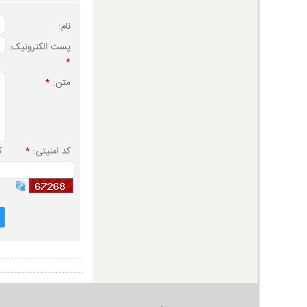
نام:
پست الکترونیک:
*
متن:
*
کد امنیتی:
*
ک