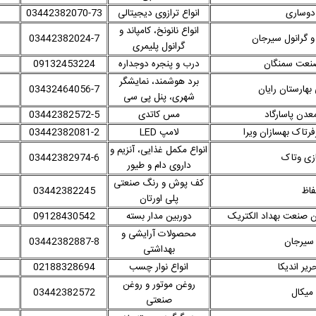
دوساری
انواع ترازوی دیجیتالی
03442382070-73
انواع نانونخ، کامپاند و
و گرانول سیرجان
03442382024-7
گرانول پلیمری
نعت سمنگان
درب و پنجره دوجداره
09132453224
برد هوشمند، نمایشگر
بهارستان رایان
03432464056-7
شهری، پنل پی سی
دن پاسارگاد
مس کاتدی
03442382572-5
رتاک بهسازان ویرا
لامپ LED
03442382081-2
انواع مکمل غذایی، آنزیم و
زی وتاک
03442382974-6
داروی دام و طیور
کف پوش و رنگ صنعتی
فاظ
03442382245
پلی اورتان
 صنعت بهداد الکتریک
دوربین مدار بسته
09128430542
محصولات آرایشی و
سیرجان
03442382887-8
بهداشتی
یر اندیکا
انواع نوار چسب
02188328694
روغن موتور و روغن
میکال
03442382572
صنعتی