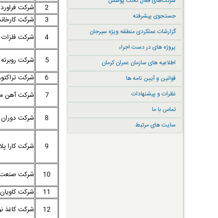
شرکت‌های فعال تحت پوشش
2
شرکت فراورده
جستجوی پیشرفته
3
شرکت کارخانج
گزارشات عملکردی منطقه ویژه سیرجان
4
شرکت فلزات ت
پروژه های در دست اجراء
5
شرکت روبرته 
اطلاعیه های سازمان عمران کرمان
6
شرکت تراکتور
قوانین و آیین نامه ها
نظرات و پیشنهادات
7
شرکت آهن ماش
تماس با ما
8
شرکت دوران ا
سایت های مرتبط
9
شرکت کارا پل
10
شرکت صنعت 
11
شرکت کاویان 
12
شرکت کاغذ نو