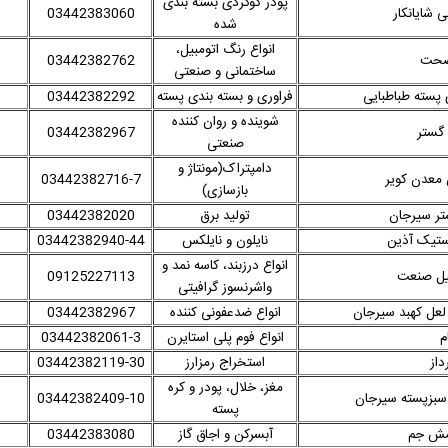
پودر گوگردی بسته بندی
 شایانکار
03442383060
شده
انواع رنگ اتومبیل،
صحت
03442382762
ساختمانی و صنعتی
پسته طباطبایی
فراوری و بسته بندی پسته
03442382292
شوینده و روان کننده
ستر
03442382967
صنعتی
دامپتراک(مونتاژ و
معدن کویر
03442382716-7
بازسازی)
تر سیرجان
تولید برق
03442382020
ستیک آذین
نایلون و نایلکس
03442382940-44
انواع درزبند، کاسه نمد و
یل صنعت
09125227113
واشرنسوز گرافیتی
عل کهبد سیرجان
انواع ضدعفونی کننده
03442382967
م
انواع فوم پلی استایرن
03442382061-3
داز
استخراج رمزارز
03442382119-30
مغز، خلال، پودر و کره
بزپسته سیرجان
03442382409-10
پسته
امش جم
آبسرکن و اجاق گاز
03442383080