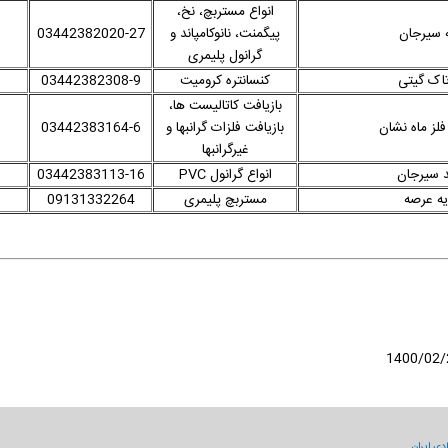
انواع مستربچ، نخ،
 سیرجان
پیگمنت، نانوکامپاند و
03442382020-27
گرانول پلیمری
اک گیتی
کنسانتره کرومیت
03442382308-9
بازیافت کاتالیست ها،
لز ماه نشان
بازیافت فلزات گرانبها و
03442383164-6
غیرگرانبها
د سیرجان
انواع گرانول PVC
03442383113-16
ه عرصه
مستربچ پلیمری
09131332264
دی ایران