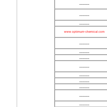
______
______
______
www.optimum-chemical.com
______
______
______
______
______
______
______
______
______