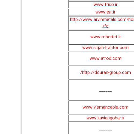
www.frico.ir
www.tsr.ir
http://www.arvinmetals.com/h
fa/
www.robertet.ir
www.sirjan-tractor.com
www.atrod.com
http://douran-group.com/
______
www.vismancable.com
www.kaviangohar.ir
______