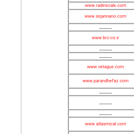
www.radinscale.com
www.sirjannano.com
______
www.brc-co.ir
______
______
www.vetague.com
www.parandhefaz.com
______
______
______
www.atlasmical.com