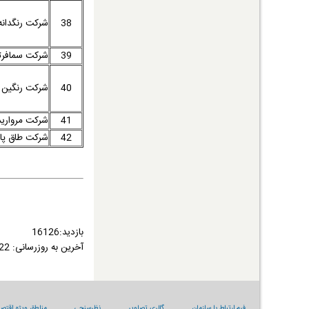
38
شرکت رنگدانه
39
شرکت سمافرت
40
شرکت رنگین ف
41
شرکت مرواری
42
شرکت طاق پای
بازدید:16126
آخرین به روزرسانی:
1400/02/22
فرم ارتباط با سازمان
گالری تصاویر
نظرسنجی
مناطق ویژه اقتصا