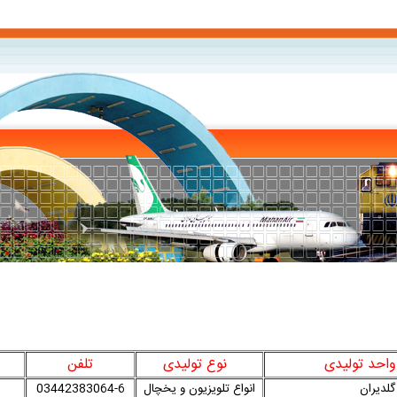
د تولیدی
نوع تولیدی
تلفن
لدیران
انواع تلویزیون و یخچال
03442383064-6