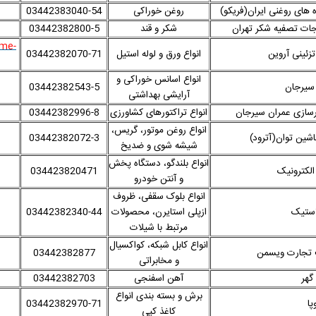
 های روغنی ایران(فریکو)
روغن خوراکی
03442383040-54
ات تصفیه شکر تهران
شکر و قند
03442382800-5
ome-
زئینی آروین
انواع ورق و لوله استیل
03442382070-71
انواع اسانس خوراکی و
سیرجان
03442382543-5
آرایشی بهداشتی
سازی عمران سیرجان
انواع تراکتورهای کشاورزی
03442382996-8
انواع روغن موتور، گریس،
ین توان(آترود)
03442382072-3
شیشه شوی و ضدیخ
انواع بلندگو، دستگاه پخش
لکترونیک
034423820471
و آنتن خودرو
انواع بلوک سقفی، ظروف
استیک
ازپلی استایرن، محصولات
03442382340-44
مرتبط با شیلات
انواع کابل شبکه، کواکسیال
تجارت ویسمن
03442382877
و مخابراتی
گهر
آهن اسفنجی
03442382703
برش و بسته بندی انواع
پا
03442382970-71
کاغذ کپی